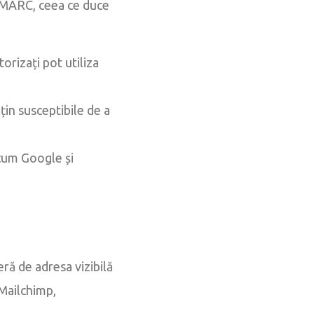
a DMARC, ceea ce duce
orizați pot utiliza
țin susceptibile de a
ecum Google și
ă de adresa vizibilă
 Mailchimp,