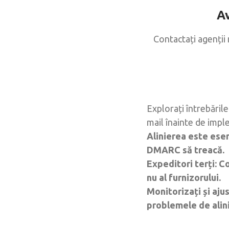
Av
Contactați agenții 
Explorați întrebăril
mail înainte de impl
Alinierea este esen
DMARC să treacă.
Expeditori terți: 
nu al furnizorului.
Monitorizați și aju
problemele de alini