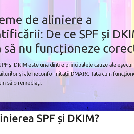
eme de aliniere a
tificării: De ce SPF și DK
 să nu funcționeze corec
SPF și DKIM este una dintre principalele cauze ale eșecur
mailurilor și ale neconformității DMARC. Iată cum funcțio
cum să o remediați.
linierea SPF și DKIM?