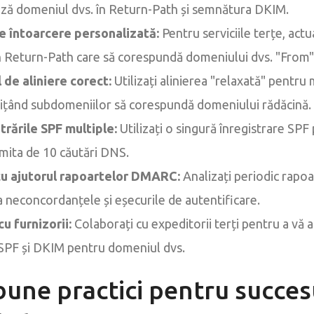
ază domeniul dvs. în Return-Path și semnătura DKIM.
e întoarcere personalizată:
Pentru serviciile terțe, actua
un Return-Path care să corespundă domeniului dvs. "From"
de aliniere corect:
Utilizați alinierea "relaxată" pentru
rmițând subdomeniilor să corespundă domeniului rădăcină.
strările SPF multiple:
Utilizați o singură înregistrare SPF
imita de 10 căutări DNS.
cu ajutorul rapoartelor DMARC:
Analizați periodic rap
a neconcordanțele și eșecurile de autentificare.
u furnizorii:
Colaborați cu expeditorii terți pentru a vă a
 SPF și DKIM pentru domeniul dvs.
bune practici pentru succes