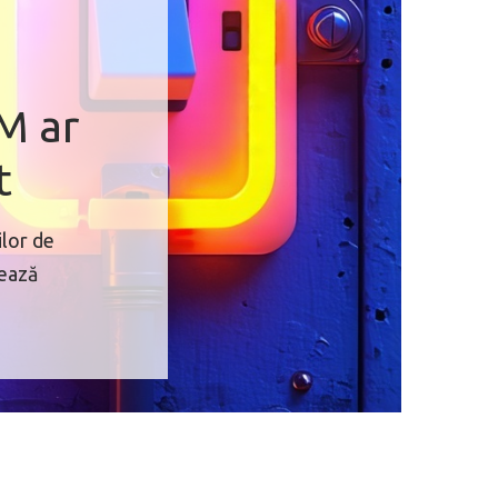
IM ar
t
ilor de
nează