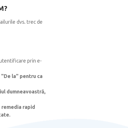
IM?
ilurile dvs. trec de
tentificare prin e-
 "De la" pentru ca
niul dumneavoastră,
a remedia rapid
tate.