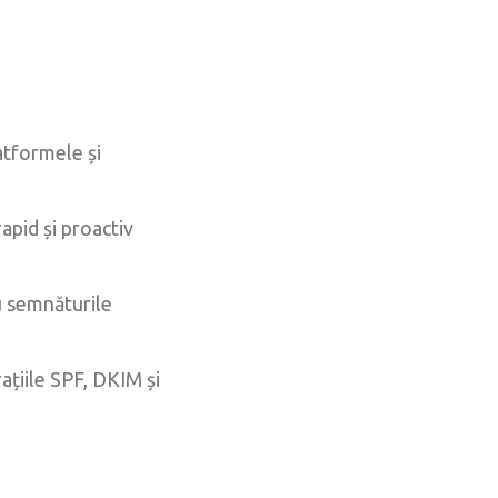
atformele și
rapid și proactiv
u semnăturile
ațiile SPF, DKIM și