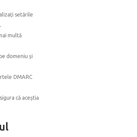
lizați setările
.
 mai multă
 pe domeniu și
oartele DMARC
sigura că aceștia
ul