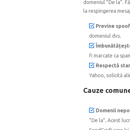
domeniul "De la". Fă
la respingerea mesaj
Previne spoofi
domeniul dvs.
Îmbunătățește
fi marcate ca spa
Respectă stan
Yahoo, solicită al
Cauze comune 
Domenii nepot
"De la". Acest luc
SendGrid) care își