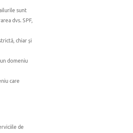
ilurile sunt
rarea dvs. SPF,
rictă, chiar și
u un domeniu
niu care
rviciile de