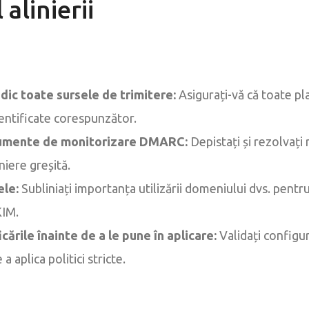
 alinierii
dic toate sursele de trimitere:
Asigurați-vă că toate pl
tentificate corespunzător.
trumente de monitorizare DMARC:
Depistați și rezolvați 
niere greșită.
ele:
Subliniați importanța utilizării domeniului dvs. pentr
KIM.
cările înainte de a le pune în aplicare:
Validați configur
 aplica politici stricte.