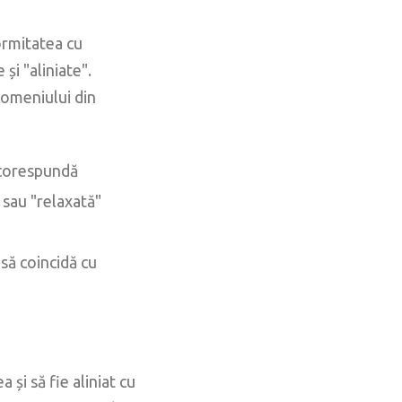
ormitatea cu
și "aliniate".
domeniului din
 corespundă
 sau "relaxată"
să coincidă cu
și să fie aliniat cu