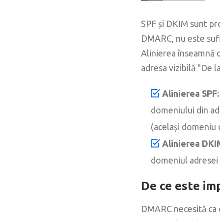
SPF și DKIM sunt pro
DMARC, nu este sufici
Alinierea înseamnă 
adresa vizibilă "De l
Alinierea SPF:
domeniului din adr
(același domeniu 
Alinierea DKI
domeniul adresei "
De ce este i
DMARC necesită ca ce