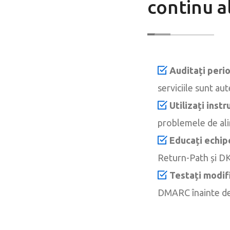
continu al
Auditați perio
serviciile sunt au
Utilizați ins
problemele de ali
Educați echip
Return-Path și D
Testați modifi
DMARC înainte de a