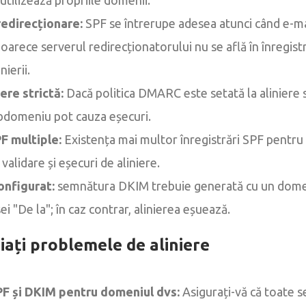
edirecționare:
SPF se întrerupe adesea atunci când e-ma
oarece serverul redirecționatorului nu se află în înregist
ierii.
ere strictă:
Dacă politica DMARC este setată la aliniere st
bdomeniu pot cauza eșecuri.
PF multiple:
Existența mai multor înregistrări SPF pentr
validare și eșecuri de aliniere.
onfigurat:
semnătura DKIM trebuie generată cu un dome
 "De la"; în caz contrar, alinierea eșuează.
ați problemele de aliniere
PF și DKIM pentru domeniul dvs:
Asigurați-vă că toate se