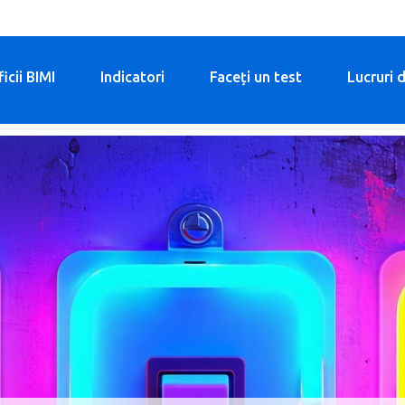
icii BIMI
Indicatori
Faceți un test
Lucruri d