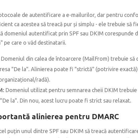
tocoale de autentificare a e-mailurilor, dar pentru conf
ent ca acestea să treacă pur și simplu - ele trebuie să fie 
că domeniul autentificat prin SPF sau DKIM corespunde 
a" pe care o văd destinatarii.
Domeniul din calea de întoarcere (MailFrom) trebuie să
esa "De la". Alinierea poate fi "strictă" (potrivire exactă)
organizațional/radă).
M:
Domeniul utilizat pentru semnarea cheii DKIM trebuie 
De la". Din nou, acest lucru poate fi strict sau relaxat.
mportantă alinierea pentru DMARC
l puțin unul dintre SPF sau DKIM să treacă autentificarea 