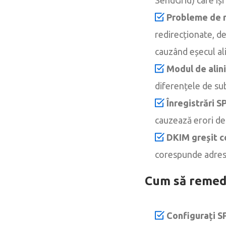
Probleme de r
redirecționate, de
cauzând eșecul alin
Modul de alini
diferențele de su
Înregistrări S
cauzează erori de 
DKIM greșit c
corespunde adresei
Cum să remedi
Configurați S