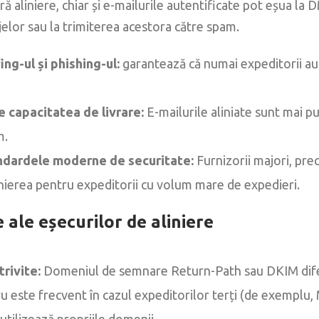
ră aliniere, chiar și e-mailurile autentificate pot eșua l
elor sau la trimiterea acestora către spam.
ng-ul și phishing-ul:
garantează că numai expeditorii aut
 capacitatea de livrare:
E-mailurile aliniate sunt mai pu
m.
dardele moderne de securitate:
Furnizorii majori, pr
inierea pentru expeditorii cu volum mare de expedieri.
ale eșecurilor de aliniere
rivite:
Domeniul de semnare Return-Path sau DKIM difer
ru este frecvent în cazul expeditorilor terți (de exemplu,
 utilizează propriile domenii.