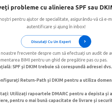
eți probleme cu alinierea SPF sau DK
noștri pentru ajutor de specialitate, asigurându-vă că e-ma
autentificare și ajung în inbox!
Discutați Cu Un Expert
e noastre frecvente despre cum să efectuați un audit de au
ementarea BIMI pentru un ghid de pregătire pas cu pas.
țială: SPF și DKIM trebuie să corespundă adresei dvs.
Configurați Return-Path și DKIM pentru a utiliza dome
stați: Utilizați rapoartele DMARC pentru a depista și 
ere, pentru o mai bună capacitate de livrare și securi