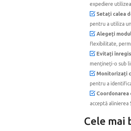
expediere utilize
Setați calea d
pentru a utiliza 
Alegeți modul 
flexibilitate, pe
Evitați înregi
mențineți-o sub l
Monitorizați 
pentru a identific
Coordonarea c
acceptă alinierea
Cele mai 